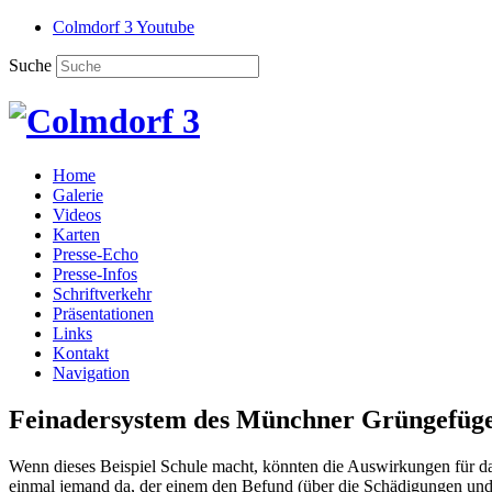
Colmdorf 3 Youtube
Suche
Home
Galerie
Videos
Karten
Presse-Echo
Presse-Infos
Schriftverkehr
Präsentationen
Links
Kontakt
Navigation
Feinadersystem des Münchner Grüngefüges 
Wenn dieses Beispiel Schule macht, könnten die Auswirkungen für d
einmal jemand da, der einem den Befund (über die Schädigungen und