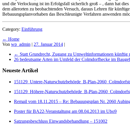
und die Verlockung ist im Erfolgsfall sicherlich groß – , dann hat 
dem allerorten zu beobachtenden Versuch, daraus Lehren für künftig
Bebauungsplanvorhaben das Beschleunigte Verfahren anwenden möc
Category:
Einführung
← Home
Von
wp_admin
|
27. Januar 2014
|
←
Statt Grundrecht, Zugang zu Umweltinformationen künftig 
26 bedeutsame Arten im Umfeld der Colmdorfhecke im Baugeb
Neueste Artikel
151129_Untere-Naturschutzbehörde_B-Plan-2060_Colmdorfstr
151129_Höhere-Naturschutzbehörde_B-Plan-2060_Colmdorfstr
Remail vom 18.11.2015 – Re: Bebauungsplan Nr. 2060 Aubin
Poster für BA22-Veranstaltung am 08.04.2013 im Ubo9
Satzungsbeschluss Einwandsbehandlung – 151002