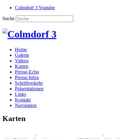
Colmdorf 3 Youtube
Suche
Home
Galerie
Videos
Karten
Presse-Echo
Presse-Infos
Schriftverkehr
Präsentationen
Links
Kontakt
Navigation
Karten